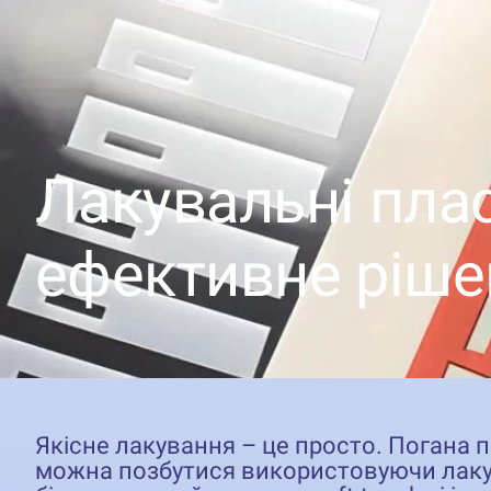
Лакувальні пла
ефективне ріше
Якісне лакування – це просто. Погана п
можна позбутися використовуючи лаку