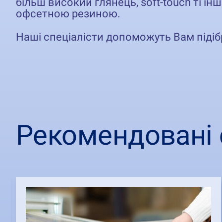
більш високий глянець, soft-touch ті ін
офсетною резиною.
Наші спеціалісти допоможуть Вам піді
Рекомендовані 