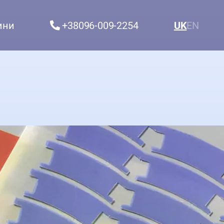
ини
+38096-009-2254
UK
EN