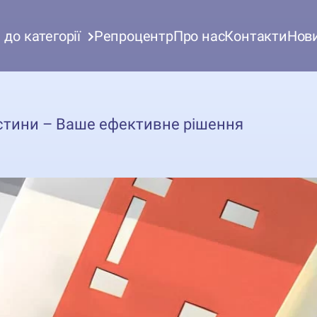
до категорії
Репроцентр
Про нас
Контакти
Нов
стини – Ваше ефективне рішення