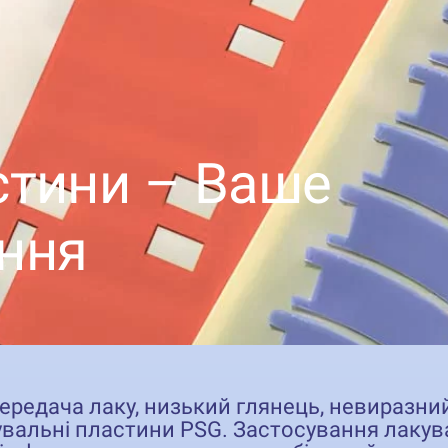
стини – Ваше
ння
ередача лаку, низький глянець, невиразний 
вальні пластини PSG. Застосування лакув