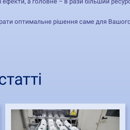
ші ефекти, а головне – в рази більший ресур
брати оптимальне рішення саме для Вашого
статті