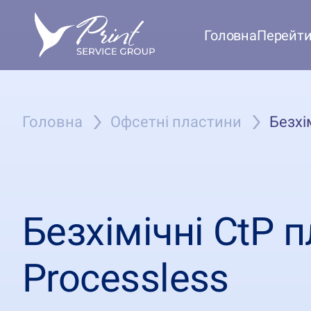
Головна
Перейти 
Головна
Офсетні пластини
Безхі
Безхімічні CtP
Processless