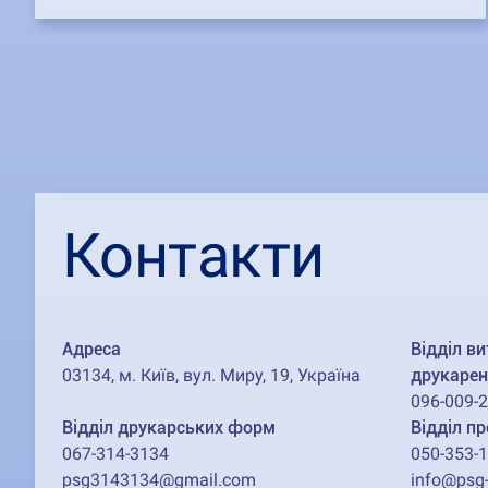
Контакти
Адреса
Відділ ви
03134, м. Київ, вул. Миру, 19, Україна
друкарен
096-009-
Відділ друкарських форм
Відділ пр
067-314-3134
050-353-
psg3143134@gmail.com
info@psg