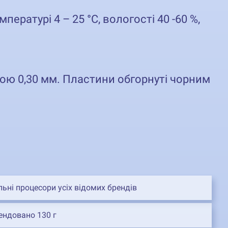
пературі 4 – 25 °С, вологості 40 -60 %,
ою 0,30 мм. Пластини обгорнуті чорним
000 відбитків для друку пакування (не Уф фарб);
000 відбитків для друку Уф фарбами;
ьні процесори усіх відомих брендів
ендовано 130 г