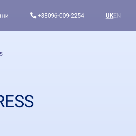
ини
+38096-009-2254
UK
EN
s
RESS