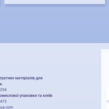
тратних матеріалів для
ь
2254
омислової упаковки та клеїв
1473
-ua.com