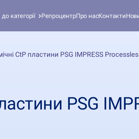
до категорії
Репроцентр
Про нас
Контакти
Нов
мічні CtP пластини PSG IMPRESS Processles
 пластини PSG IMP