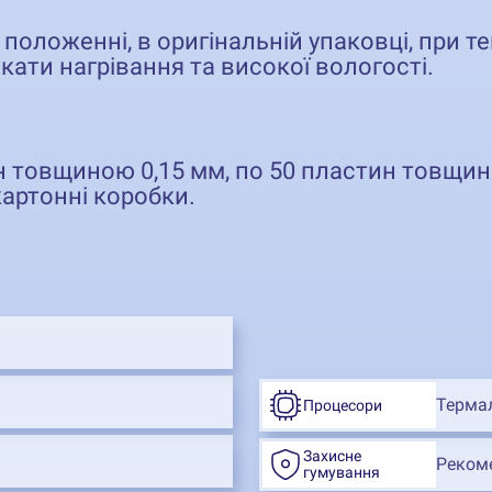
положенні, в оригінальній упаковці, при тем
кати нагрівання та високої вологості.
н товщиною 0,15 мм, по 50 пластин товщин
артонні коробки.
До 50 
До 20 
Термал
Процесори
Захисне
Реком
гумування