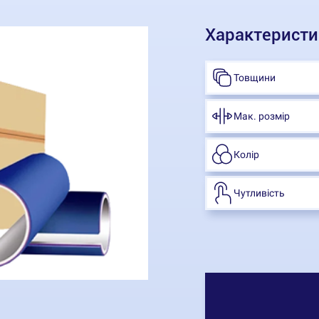
Характеристи
Товщини
Мак. розмір
Колір
Чутливість