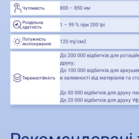
800 – 850 нм
Чутливість
Роздільна
1 – 99 % при 200 lpi
здатність
Потужність
120 mj/см2
експонування
До 200 000 відбитків для ротаційн
друку;
До 100 000 відбитків для аркушев
в залежності від матеріалів та с
Тиражестійкість