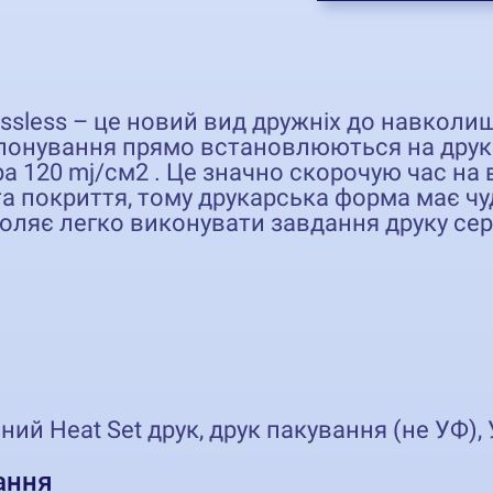
ssless – це новий вид дружніх до навколи
кспонування прямо встановлюються на дру
а 120 mj/см2 . Це значно скорочую час на
та покриття, тому друкарська форма має ч
воляє легко виконувати завдання друку сер
ий Heat Set друк, друк пакування (не УФ),
ання