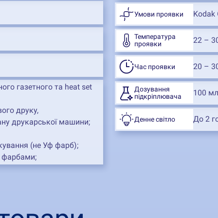
Kodak 
Умови проявки
Температура
22 – 3
проявки
20 – 3
Час проявки
ого газетного та heat set
Дозування
100 м
підкріплювача
ого друку,
До 2 г
Денне світло
тану друкарської машини;