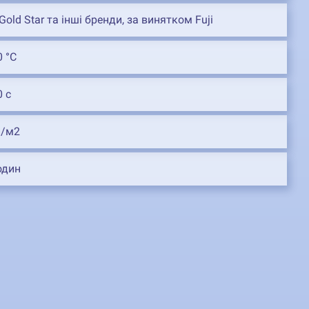
Gold Star та інші бренди, за винятком Fuji
0 °С
0 с
л/м2
один