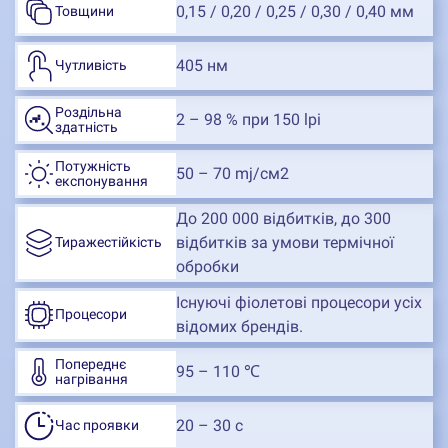
0,15 / 0,20 / 0,25 / 0,30 / 0,40 мм
Товщини
405 нм
Чутливість
Роздільна
2 – 98 % при 150 lpi
здатність
Потужність
50 – 70 mj/см2
експонування
До 200 000 відбитків, до 300
відбитків за умови термічної
Тиражестійкість
обробки
Існуючі фіолетові процесори усіх
Процесори
відомих брендів.
Попереднє
95 – 110 ℃
нагрівання
20 – 30 с
Час проявки