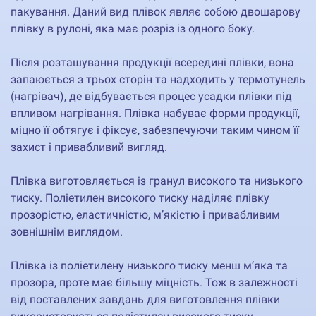
пакування. Даний вид плівок являє собою двошарову
плівку в рулоні, яка має розріз із одного боку.
Після розташування продукції всередині плівки, вона
запаюється з трьох сторін та надходить у термотунель
(нагрівач), де відбувається процес усадки плівки під
впливом нагрівання. Плівка набуває форми продукції,
міцно її обтягує і фіксує, забезпечуючи таким чином її
захист і привабливий вигляд.
Плівка виготовляється із гранул високого та низького
тиску. Поліетилен високого тиску наділяє плівку
прозорістю, еластичністю, м’якістю і привабливим
зовнішнім виглядом.
Плівка із поліетилену низького тиску менш м’яка та
прозора, проте має більшу міцність. Тож в залежності
від поставлених завдань для виготовлення плівки