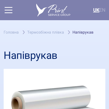
UK
EN
Головна
Термозбіжна плівка
Напіврукав
Напіврукав