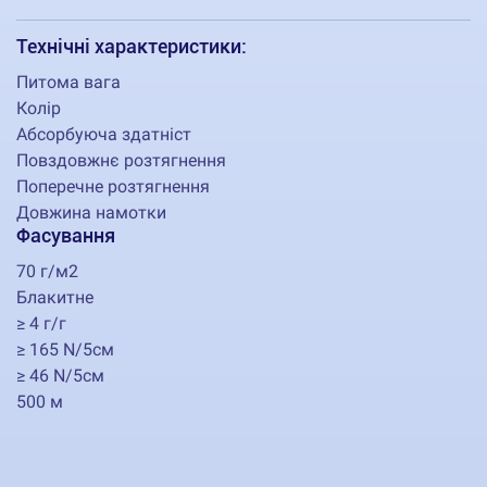
Технічні характеристики:
Питома вага
Колір
Абсорбуюча здатніст
Повздовжнє розтягнення
Поперечне розтягнення
Довжина намотки
Фасування
70 г/м2
Блакитне
≥ 4 г/г
≥ 165 N/5cм
≥ 46 N/5cм
500 м