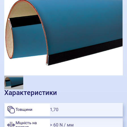
Характеристики
1,70
Товщини
Міцність на
> 60 N / мм
розрив