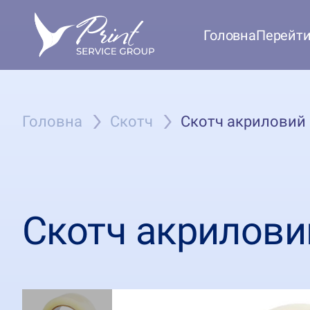
Головна
Перейти 
Головна
Скотч
Скотч акриловий
Скотч акрилови