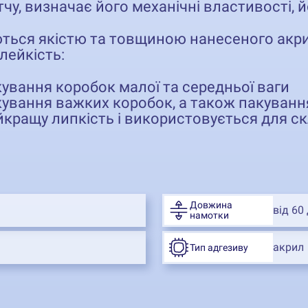
у, визначає його механічні властивості, й
ються якістю та товщиною нанесеного акри
лейкість:
ування коробок малої та середньої ваги
кування важких коробок, а також пакуванн
кращу липкість і використовується для с
Довжина
від 60
намотки
акрил
Тип адгезиву