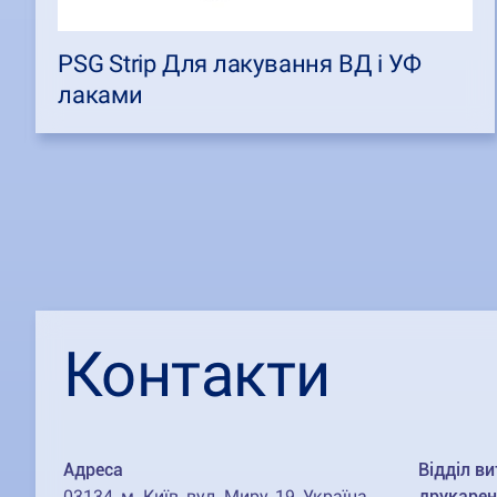
PSG Strip Для лакування ВД і УФ
лаками
Контакти
Адреса
Відділ ви
03134, м. Київ, вул. Миру, 19, Україна
друкарен