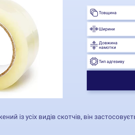
Товщина
Ширини
Довжина
намотки
Тип адгезиву
й із усіх видів скотчів, він застосовуєтьс