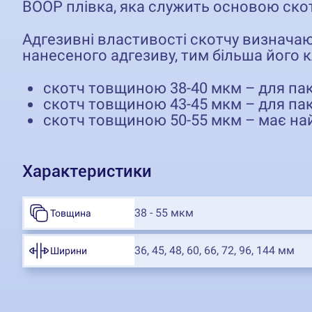
BOOP плівка, яка служить основою скотч
Адгезивні властивості скотчу визнача
нанесеного адгезиву, тим більша його к
скотч товщиною 38-40 мкм – для пак
скотч товщиною 43-45 мкм – для па
скотч товщиною 50-55 мкм – має най
Характеристики
38 - 55 мкм
Товщина
36, 45, 48, 60, 66, 72, 96, 144 мм
Ширини