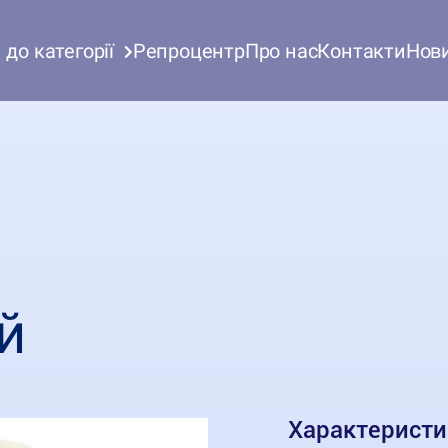
до категорії
Репроцентр
Про нас
Контакти
Нов
й
Характеристи