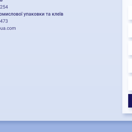
2254
омислової упаковки та клеїв
1473
-ua.com