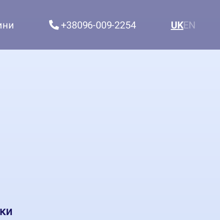
ини
+38096-009-2254
UK
EN
ки