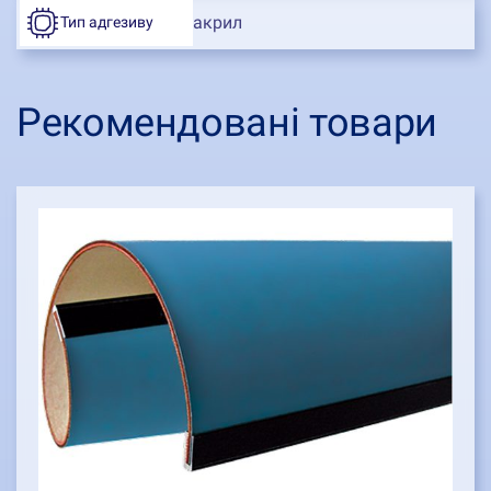
акрил
Тип адгезиву
Рекомендовані товари