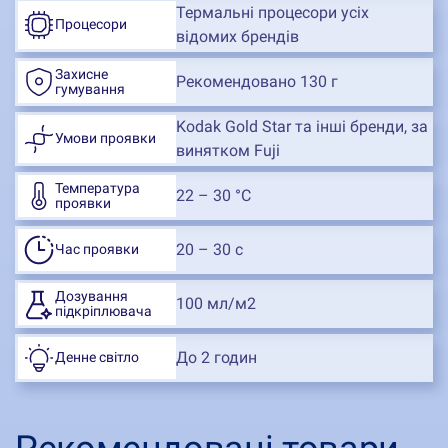
Термальні процесори усіх
Процесори
відомих брендів
Захисне
Рекомендовано 130 г
гумування
Kodak Gold Star та інші бренди, за
Умови проявки
винятком Fuji
Температура
22 – 30 °С
проявки
20 – 30 с
Час проявки
Дозування
100 мл/м2
підкріплювача
До 2 годин
Денне світло